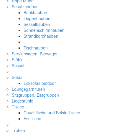
Rope Möbel
Schutzhauben
Bankhauben
Liegenhauben
Sesselhauben
Sonnenschirmhauben
Strandkorbhauben
Tischhauben
Servierwagen, Barwagen
Stühle
Sessel
Sofas
Ecksofas outdoor
Loungegarnituren
Sitzgruppen, Essgruppen
Liegestühle
Tische
Couchtische und Beistelltische
Esstische
Truhen