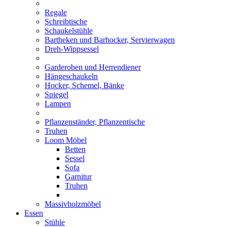
Regale
Schreibtische
Schaukelstühle
Bartheken und Barhocker, Servierwagen
Dreh-Wippsessel
Garderoben und Herrendiener
Hängeschaukeln
Hocker, Schemel, Bänke
Spiegel
Lampen
Pflanzenständer, Pflanzentische
Truhen
Loom Möbel
Betten
Sessel
Sofa
Garnitur
Truhen
Massivholzmöbel
Essen
Stühle