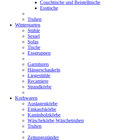
Couchtische und Beistelltische
Esstische
Truhen
Wintergarten
Stühle
Sessel
Sofas
Tische
Essgruppen
Garnituren
Hängeschaukeln
Liegestühle
Recamiere
Strandkörbe
Korbwaren
Auslagenkörbe
Einkaufskörbe
Kaminholzkörbe
Wäschekörbe,Wäschetruhen
Truhen
Zeitungsständer