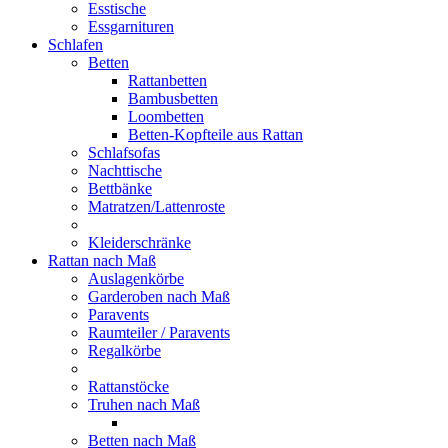
Esstische
Essgarnituren
Schlafen
Betten
Rattanbetten
Bambusbetten
Loombetten
Betten-Kopfteile aus Rattan
Schlafsofas
Nachttische
Bettbänke
Matratzen/Lattenroste
Kleiderschränke
Rattan nach Maß
Auslagenkörbe
Garderoben nach Maß
Paravents
Raumteiler / Paravents
Regalkörbe
Rattanstöcke
Truhen nach Maß
Betten nach Maß