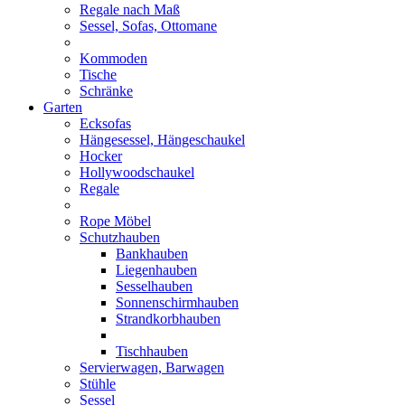
Regale nach Maß
Sessel, Sofas, Ottomane
Kommoden
Tische
Schränke
Garten
Ecksofas
Hängesessel, Hängeschaukel
Hocker
Hollywoodschaukel
Regale
Rope Möbel
Schutzhauben
Bankhauben
Liegenhauben
Sesselhauben
Sonnenschirmhauben
Strandkorbhauben
Tischhauben
Servierwagen, Barwagen
Stühle
Sessel