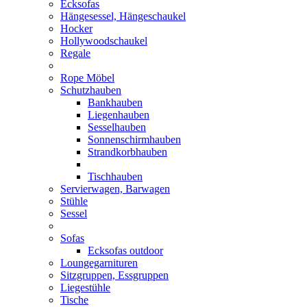
Ecksofas
Hängesessel, Hängeschaukel
Hocker
Hollywoodschaukel
Regale
Rope Möbel
Schutzhauben
Bankhauben
Liegenhauben
Sesselhauben
Sonnenschirmhauben
Strandkorbhauben
Tischhauben
Servierwagen, Barwagen
Stühle
Sessel
Sofas
Ecksofas outdoor
Loungegarnituren
Sitzgruppen, Essgruppen
Liegestühle
Tische