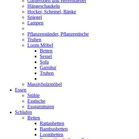
Garderoben und Herrendiener
Hängeschaukeln
Hocker, Schemel, Bänke
Spiegel
Lampen
Pflanzenständer, Pflanzentische
Truhen
Loom Möbel
Betten
Sessel
Sofa
Garnitur
Truhen
Massivholzmöbel
Essen
Stühle
Esstische
Essgarnituren
Schlafen
Betten
Rattanbetten
Bambusbetten
Loombetten