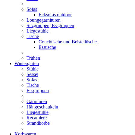
Sofas
Ecksofas outdoor
Loungegarnituren
Sitzgruppen, Essgruppen
Liegestühle
Tische
Couchtische und Beistelltische
Esstische
Truhen
Wintergarten
Stühle
Sessel
Sofas
Tische
Essgruppen
Garnituren
Hängeschaukeln
Liegestühle
Recamiere
Strandkörbe
Korbwaren