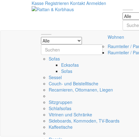
Kasse
Registrieren
Kontakt
Anmelden
Wohnen
Raumteiler / Pa
Raumteiler / Pa
Sofas
Ecksofas
Sofas
Sessel
Couch- und Beistelltische
Recamieren, Ottomanen, Liegen
Sitzgruppen
Schlafsofas
Vitrinen und Schränke
Sideboards, Kommoden, TV-Boards
Kaffeetische