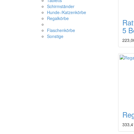
Tabletts
Schirmständer
Hunde-/Katzenkörbe
Regalkörbe
Rat
5 B
Flaschenkörbe
Sonstige
223,0
Reg
333,4