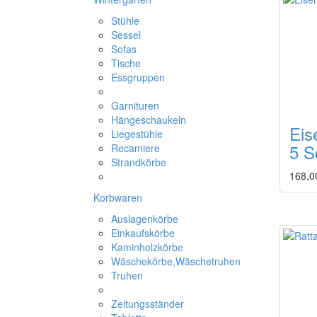
Stühle
Sessel
Sofas
Tische
Essgruppen
Garnituren
Hängeschaukeln
Eis
Liegestühle
5 S
Recamiere
Strandkörbe
168,0
Korbwaren
Auslagenkörbe
Einkaufskörbe
Kaminholzkörbe
Wäschekörbe,Wäschetruhen
Truhen
Zeitungsständer