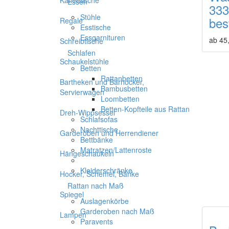
Kaffeetische
Essen
333
Stühle
bes
Regale
Esstische
Essgarnituren
ab 45
Schreibtische
Schlafen
Schaukelstühle
Betten
Rattanbetten
Bartheken und Barhocker,
Bambusbetten
Servierwagen
Loombetten
Betten-Kopfteile aus Rattan
Dreh-Wippsessel
Schlafsofas
Nachttische
Garderoben und Herrendiener
Bettbänke
Matratzen/Lattenroste
Hängeschaukeln
Kleiderschränke
Hocker, Schemel, Bänke
Rattan nach Maß
Spiegel
Auslagenkörbe
Garderoben nach Maß
Lampen
Paravents