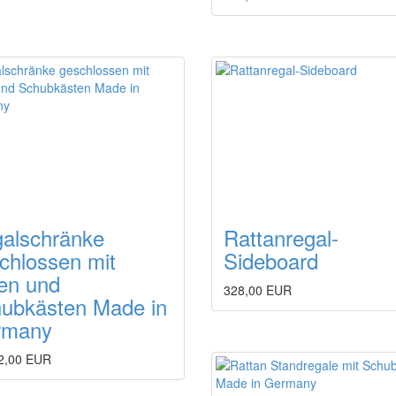
alschränke
Rattanregal-
chlossen mit
Sideboard
en und
328,00 EUR
ubkästen Made in
rmany
2,00 EUR