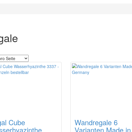
gale
al Cube
Wandregale 6
serhyazinthe
Varianten Made in