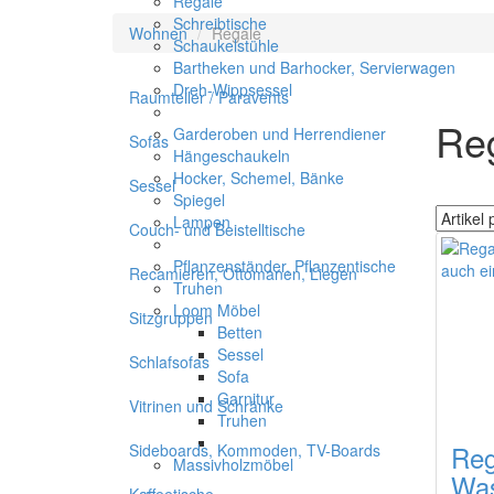
Regale
Schreibtische
Wohnen
Regale
Schaukelstühle
Bartheken und Barhocker, Servierwagen
Dreh-Wippsessel
Raumteiler / Paravents
Re
Garderoben und Herrendiener
Sofas
Hängeschaukeln
Hocker, Schemel, Bänke
Sessel
Spiegel
Lampen
Couch- und Beistelltische
Pflanzenständer, Pflanzentische
Recamieren, Ottomanen, Liegen
Truhen
Loom Möbel
Sitzgruppen
Betten
Sessel
Schlafsofas
Sofa
Garnitur
Vitrinen und Schränke
Truhen
Reg
Sideboards, Kommoden, TV-Boards
Massivholzmöbel
Was