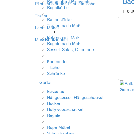
Bad
Raumteiler / Paravents
Pflanzenständer, Pflanzentische
Regalkörbe
118,0
Truhen
Rattanstöcke
Truhen nach Maß
Loom Möbel
Betten nach Maß
Massivholzmöbel
Regale nach Maß
Sessel, Sofas, Ottomane
Kommoden
Tische
Schränke
Garten
Ecksofas
Hängesessel, Hängeschaukel
Hocker
Hollywoodschaukel
Regale
Rope Möbel
Schutzhauben