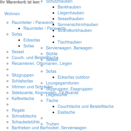
Schutzhauben
Ihr Warenkorb ist leer.
Bankhauben
Liegenhauben
Wohnen
Sesselhauben
Raumteiler / Paravents
Sonnenschirmhauben
Raumteiler / Paravents
Strandkorbhauben
Sofas
Ecksofas
Tischhauben
Sofas
Servierwagen, Barwagen
Sessel
Stühle
Couch- und Beistelltische
Sessel
Recamieren, Ottomanen, Liegen
Sofas
Sitzgruppen
Ecksofas outdoor
Schlafsofas
Loungegarnituren
Vitrinen und Schränke
Sitzgruppen, Essgruppen
Sideboards, Kommoden, TV-Boards
Liegestühle
Kaffeetische
Tische
Couchtische und Beistelltische
Regale
Esstische
Schreibtische
Schaukelstühle
Truhen
Bartheken und Barhocker, Servierwagen