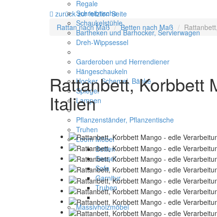
Regale
Schreibtische
zurück zur letzten Seite
Schaukelstühle
Rattan nach Maß
Betten nach Maß
Rattanbett
Bartheken und Barhocker, Servierwagen
Dreh-Wippsessel
Garderoben und Herrendiener
Hängeschaukeln
Rattanbett, Korbbett 
Hocker, Schemel, Bänke
Spiegel
Italien
Lampen
Pflanzenständer, Pflanzentische
Truhen
Loom Möbel
Betten
Sessel
Sofa
Garnitur
Truhen
Massivholzmöbel