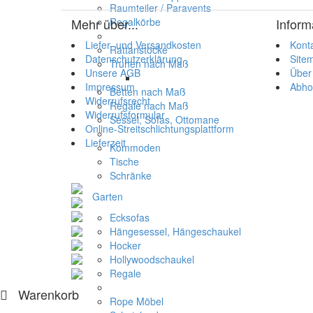
Raumteiler / Paravents
Mehr über...
Inform
Regalkörbe
Liefer- und Versandkosten
Kont
Rattanstöcke
Datenschutzerklärung
Site
Truhen nach Maß
Unsere AGB
Über
Impressum
Abho
Betten nach Maß
Widerrufsrecht
Regale nach Maß
Widerrufsformular
Sessel, Sofas, Ottomane
Online-Streitschlichtungsplattform
Lieferzeit
Kommoden
Tische
Schränke
Garten
Ecksofas
Hängesessel, Hängeschaukel
Hocker
Hollywoodschaukel
Regale
Warenkorb
Rope Möbel