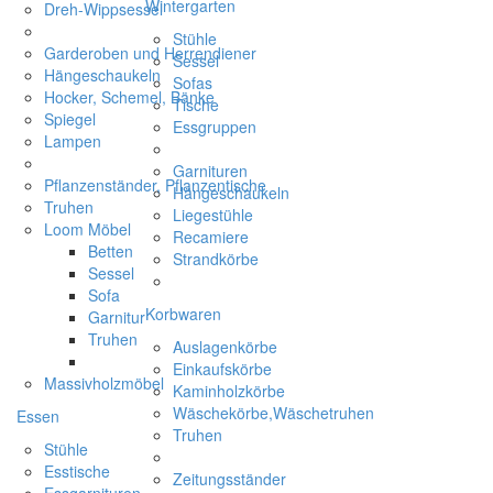
Wintergarten
Dreh-Wippsessel
Stühle
Garderoben und Herrendiener
Sessel
Hängeschaukeln
Sofas
Hocker, Schemel, Bänke
Tische
Spiegel
Essgruppen
Lampen
Garnituren
Pflanzenständer, Pflanzentische
Hängeschaukeln
Truhen
Liegestühle
Loom Möbel
Recamiere
Betten
Strandkörbe
Sessel
Sofa
Korbwaren
Garnitur
Truhen
Auslagenkörbe
Einkaufskörbe
Massivholzmöbel
Kaminholzkörbe
Wäschekörbe,Wäschetruhen
Essen
Truhen
Stühle
Esstische
Zeitungsständer
Essgarnituren