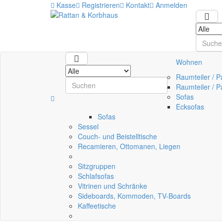
Kasse
Registrieren
Kontakt
Anmelden
Wohnen
Raumteiler / P
Raumteiler / P
Sofas
Ecksofas
Sofas
Sessel
Couch- und Beistelltische
Recamieren, Ottomanen, Liegen
Sitzgruppen
Schlafsofas
Vitrinen und Schränke
Sideboards, Kommoden, TV-Boards
Kaffeetische