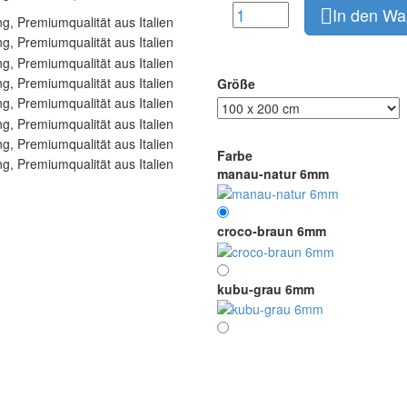
In den Wa
Größe
Farbe
manau-natur 6mm
croco-braun 6mm
kubu-grau 6mm