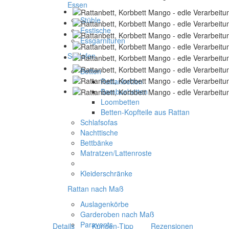
Essen
Stühle
Esstische
Essgarnituren
Schlafen
Betten
Rattanbetten
Bambusbetten
Loombetten
Betten-Kopfteile aus Rattan
Schlafsofas
Nachttische
Bettbänke
Matratzen/Lattenroste
Kleiderschränke
Rattan nach Maß
Auslagenkörbe
Garderoben nach Maß
Paravents
Details
Kunden-Tipp
Rezensionen