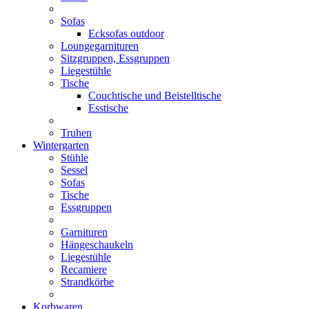
Sofas
Ecksofas outdoor
Loungegarnituren
Sitzgruppen, Essgruppen
Liegestühle
Tische
Couchtische und Beistelltische
Esstische
Truhen
Wintergarten
Stühle
Sessel
Sofas
Tische
Essgruppen
Garnituren
Hängeschaukeln
Liegestühle
Recamiere
Strandkörbe
Korbwaren