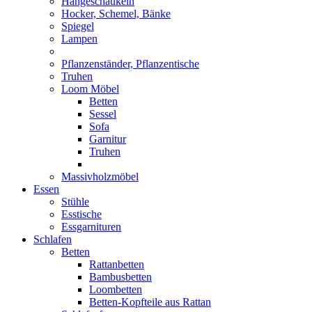
Hängeschaukeln
Hocker, Schemel, Bänke
Spiegel
Lampen
Pflanzenständer, Pflanzentische
Truhen
Loom Möbel
Betten
Sessel
Sofa
Garnitur
Truhen
Massivholzmöbel
Essen
Stühle
Esstische
Essgarnituren
Schlafen
Betten
Rattanbetten
Bambusbetten
Loombetten
Betten-Kopfteile aus Rattan