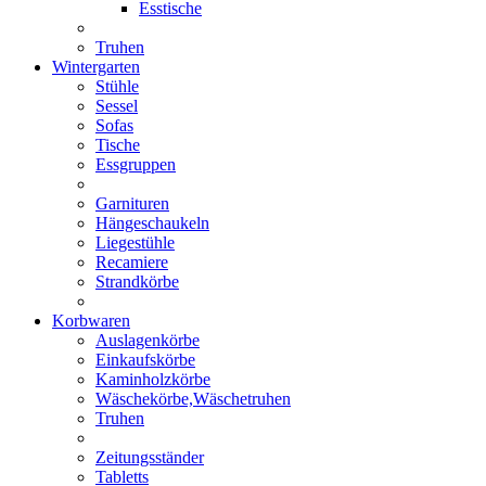
Esstische
Truhen
Wintergarten
Stühle
Sessel
Sofas
Tische
Essgruppen
Garnituren
Hängeschaukeln
Liegestühle
Recamiere
Strandkörbe
Korbwaren
Auslagenkörbe
Einkaufskörbe
Kaminholzkörbe
Wäschekörbe,Wäschetruhen
Truhen
Zeitungsständer
Tabletts