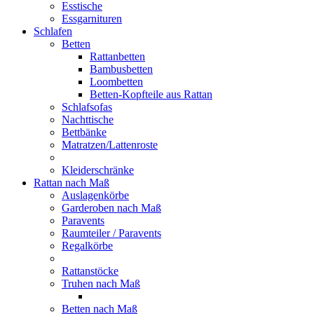
Esstische
Essgarnituren
Schlafen
Betten
Rattanbetten
Bambusbetten
Loombetten
Betten-Kopfteile aus Rattan
Schlafsofas
Nachttische
Bettbänke
Matratzen/Lattenroste
Kleiderschränke
Rattan nach Maß
Auslagenkörbe
Garderoben nach Maß
Paravents
Raumteiler / Paravents
Regalkörbe
Rattanstöcke
Truhen nach Maß
Betten nach Maß