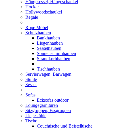
Hängesessel, Hängeschaukel
Hocker
Hollywoodschaukel
Regale
Rope Möbel
Schutzhauben
Bankhauben
Liegenhauben
Sesselhauben
Sonnenschirmhauben
Strandkorbhauben
Tischhauben
Servierwagen, Barwagen
Stühle
Sessel
Sofas
Ecksofas outdoor
Loungegarnituren
Sitzgruppen, Essgruppen
Liegestühle
Tische
Couchtische und Beistelltische