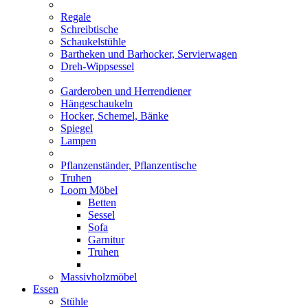
Regale
Schreibtische
Schaukelstühle
Bartheken und Barhocker, Servierwagen
Dreh-Wippsessel
Garderoben und Herrendiener
Hängeschaukeln
Hocker, Schemel, Bänke
Spiegel
Lampen
Pflanzenständer, Pflanzentische
Truhen
Loom Möbel
Betten
Sessel
Sofa
Garnitur
Truhen
Massivholzmöbel
Essen
Stühle