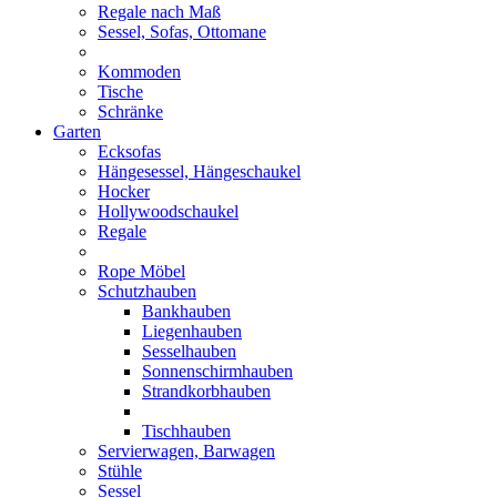
Regale nach Maß
Sessel, Sofas, Ottomane
Kommoden
Tische
Schränke
Garten
Ecksofas
Hängesessel, Hängeschaukel
Hocker
Hollywoodschaukel
Regale
Rope Möbel
Schutzhauben
Bankhauben
Liegenhauben
Sesselhauben
Sonnenschirmhauben
Strandkorbhauben
Tischhauben
Servierwagen, Barwagen
Stühle
Sessel