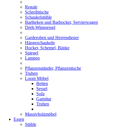
Regale
Schreibtische
Schaukelstühle
Bartheken und Barhocker, Servierwagen
Dreh-Wippsessel
Garderoben und Herrendiener
Hängeschaukeln
Hocker, Schemel, Bänke
Spiegel
Lampen
Pflanzenständer, Pflanzentische
Truhen
Loom Möbel
Betten
Sessel
Sofa
Garnitur
Truhen
Massivholzmöbel
Essen
Stühle