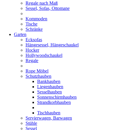
Regale nach Maß
Sessel, Sofas, Ottomane
Kommoden
Tische
Schränke
Garten
Ecksofas
Hängesessel, Hängeschaukel
Hocker
Hollywoodschaukel
Regale
Rope Möbel
Schutzhauben
Bankhauben
Liegenhauben
Sesselhauben
Sonnenschirmhauben
Strandkorbhauben
Tischhauben
Servierwagen, Barwagen
Stühle
Sessel