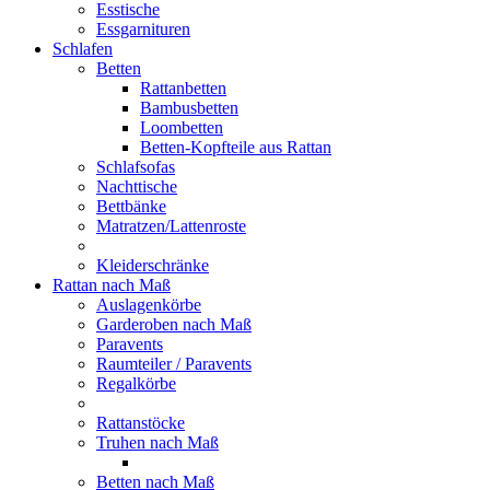
Esstische
Essgarnituren
Schlafen
Betten
Rattanbetten
Bambusbetten
Loombetten
Betten-Kopfteile aus Rattan
Schlafsofas
Nachttische
Bettbänke
Matratzen/Lattenroste
Kleiderschränke
Rattan nach Maß
Auslagenkörbe
Garderoben nach Maß
Paravents
Raumteiler / Paravents
Regalkörbe
Rattanstöcke
Truhen nach Maß
Betten nach Maß