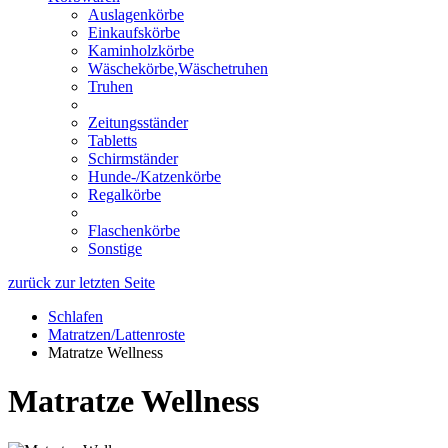
Auslagenkörbe
Einkaufskörbe
Kaminholzkörbe
Wäschekörbe,Wäschetruhen
Truhen
Zeitungsständer
Tabletts
Schirmständer
Hunde-/Katzenkörbe
Regalkörbe
Flaschenkörbe
Sonstige
zurück zur letzten Seite
Schlafen
Matratzen/Lattenroste
Matratze Wellness
Matratze Wellness