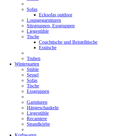
Sofas
Ecksofas outdoor
Loungegarnituren
Sitzgruppen, Essgruppen
Liegestühle
Tische
Couchtische und Beistelltische
Esstische
Truhen
Wintergarten
Stühle
Sessel
Sofas
Tische
Essgruppen
Garnituren
Hängeschaukeln
Liegestühle
Recamiere
Strandkörbe
Korbwaren