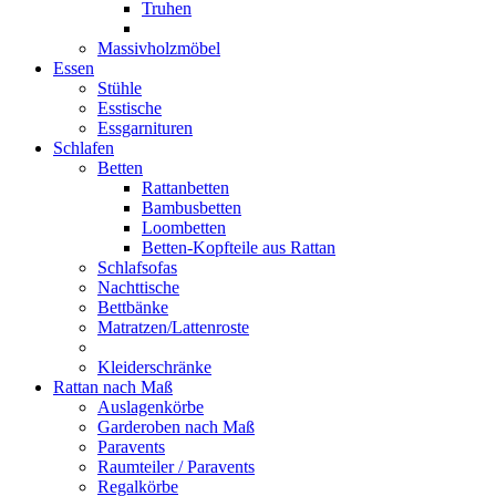
Truhen
Massivholzmöbel
Essen
Stühle
Esstische
Essgarnituren
Schlafen
Betten
Rattanbetten
Bambusbetten
Loombetten
Betten-Kopfteile aus Rattan
Schlafsofas
Nachttische
Bettbänke
Matratzen/Lattenroste
Kleiderschränke
Rattan nach Maß
Auslagenkörbe
Garderoben nach Maß
Paravents
Raumteiler / Paravents
Regalkörbe