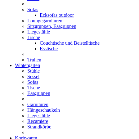
Sofas
Ecksofas outdoor
Loungegarnituren
Sitzgruppen, Essgruppen
Liegestühle
Tische
Couchtische und Beistelltische
Esstische
Truhen
Wintergarten
Stühle
Sessel
Sofas
Tische
Essgruppen
Garnituren
Hängeschaukeln
Liegestühle
Recamiere
Strandkörbe
Korbwaren