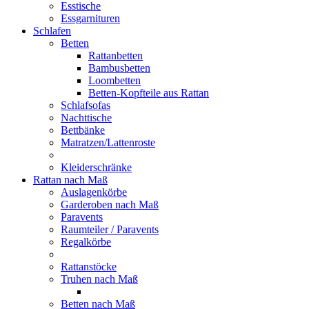
Esstische
Essgarnituren
Schlafen
Betten
Rattanbetten
Bambusbetten
Loombetten
Betten-Kopfteile aus Rattan
Schlafsofas
Nachttische
Bettbänke
Matratzen/Lattenroste
Kleiderschränke
Rattan nach Maß
Auslagenkörbe
Garderoben nach Maß
Paravents
Raumteiler / Paravents
Regalkörbe
Rattanstöcke
Truhen nach Maß
Betten nach Maß