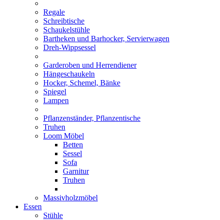
Regale
Schreibtische
Schaukelstühle
Bartheken und Barhocker, Servierwagen
Dreh-Wippsessel
Garderoben und Herrendiener
Hängeschaukeln
Hocker, Schemel, Bänke
Spiegel
Lampen
Pflanzenständer, Pflanzentische
Truhen
Loom Möbel
Betten
Sessel
Sofa
Garnitur
Truhen
Massivholzmöbel
Essen
Stühle