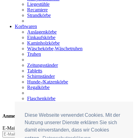
Liegestühle
Recamiere
Strandkörbe
Korbwaren
Auslagenkörbe
Einkaufskörbe
Kaminholzkörbe
Wäschekörbe,Wäschetruhen
Truhen
Zeitungsständer
Tabletts
Schirmständer
Hunde-/Katzenkörbe
Regalkörbe
Flaschenkörbe
Sonstige
Diese Webseite verwendet Cookies. Mit der
Anmelden
Nutzung unserer Dienste erklären Sie sich
E-Mail-Adresse:
damit einverstanden, dass wir Cookies
AUSGEZEICHNET
.org