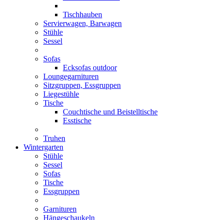
Tischhauben
Servierwagen, Barwagen
Stühle
Sessel
Sofas
Ecksofas outdoor
Loungegarnituren
Sitzgruppen, Essgruppen
Liegestühle
Tische
Couchtische und Beistelltische
Esstische
Truhen
Wintergarten
Stühle
Sessel
Sofas
Tische
Essgruppen
Garnituren
Hängeschaukeln