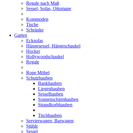
Regale nach Maß
Sessel, Sofas, Ottomane
Kommoden
Tische
Schränke
Garten
Ecksofas
Hängesessel, Hängeschaukel
Hocker
Hollywoodschaukel
Regale
Rope Möbel
Schutzhauben
Bankhauben
Liegenhauben
Sesselhauben
Sonnenschirmhauben
Strandkorbhauben
Tischhauben
Servierwagen, Barwagen
Stühle
Sessel