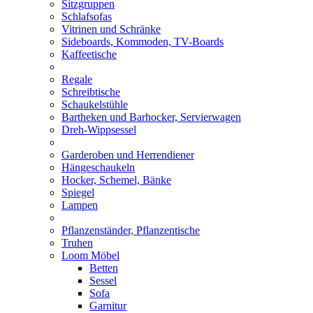
Sitzgruppen
Schlafsofas
Vitrinen und Schränke
Sideboards, Kommoden, TV-Boards
Kaffeetische
Regale
Schreibtische
Schaukelstühle
Bartheken und Barhocker, Servierwagen
Dreh-Wippsessel
Garderoben und Herrendiener
Hängeschaukeln
Hocker, Schemel, Bänke
Spiegel
Lampen
Pflanzenständer, Pflanzentische
Truhen
Loom Möbel
Betten
Sessel
Sofa
Garnitur